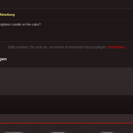
Abteilung
rightest candle on the cake?
Bitte melden Sie sich an, um einen Kommentar hinzuzufügen.
Anmelden
gen