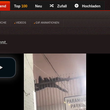
rend
Top
100
Neu
Zufall
Hochladen
ÜCHE
VIDEOS
GIF ANIMATIONEN
ent.