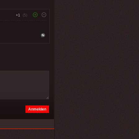
+1
(5)