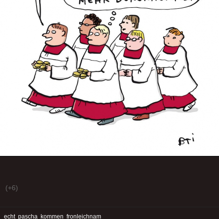
(+6)
:
echt
pascha
kommen
fronleichnam