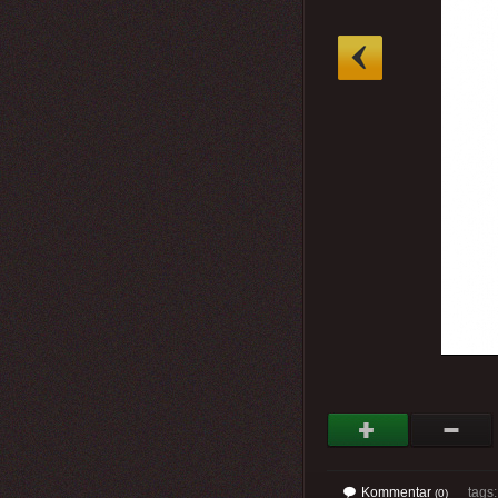
»
Kommentar
tags
(0)