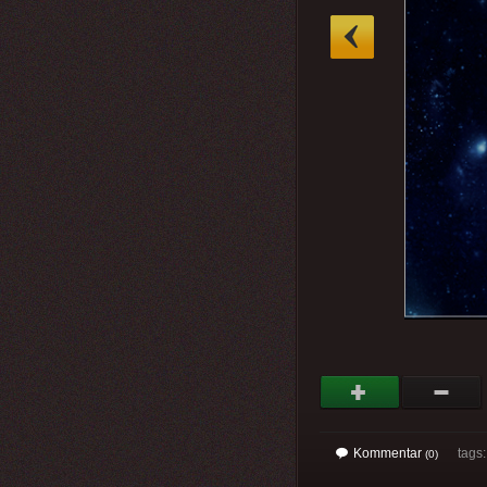
»
Kommentar
tags
(0)