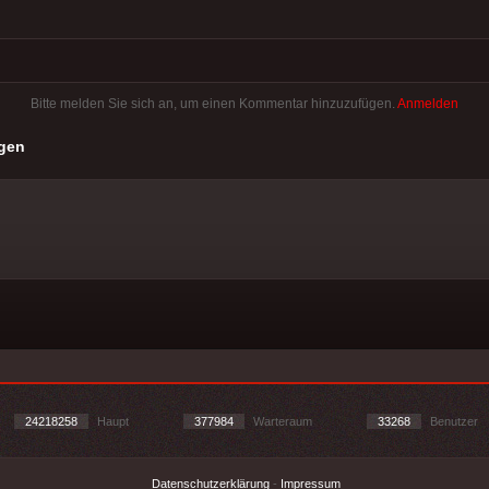
Bitte melden Sie sich an, um einen Kommentar hinzuzufügen.
Anmelden
gen
24218258
Haupt
377984
Warteraum
33268
Benutzer
Datenschutzerklärung
-
Impressum