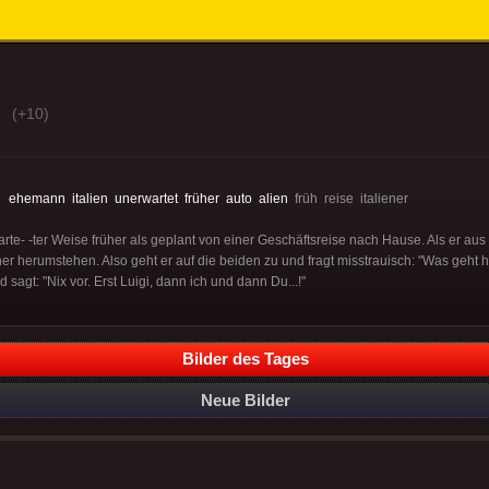
(+10)
:
ehemann
italien
unerwartet
früher
auto
alien
früh reise italiener
- -ter Weise früher als geplant von einer Geschäftsreise nach Hause. Als er aus d
er herumstehen. Also geht er auf die beiden zu und fragt misstrauisch: "Was geht h
d sagt: "Nix vor. Erst Luigi, dann ich und dann Du...!"
Bilder des Tages
Neue Bilder