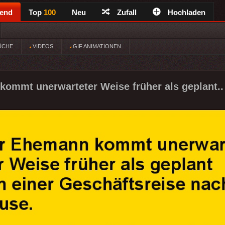
rend
Top
100
Neu
Zufall
Hochladen
ÜCHE
VIDEOS
GIF ANIMATIONEN
ommt unerwarteter Weise früher als geplant..