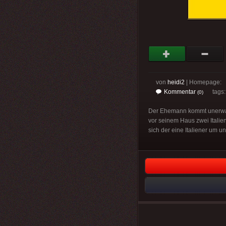
von
heidi2
| Homepage:
Kommentar
tags
(0)
Der Ehemann kommt unerwarte
vor seinem Haus zwei Italien
sich der eine Italiener um un