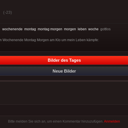
(-23)
:
wochenende
montag
montag morgen
morgen
leben
woche
gottlos
sen Wochenende Montag Morgen am Klo um mein Leben kämpfe:
Bilder des Tages
Neue Bilder
Bitte melden Sie sich an, um einen Kommentar hinzuzufügen.
Anmelden