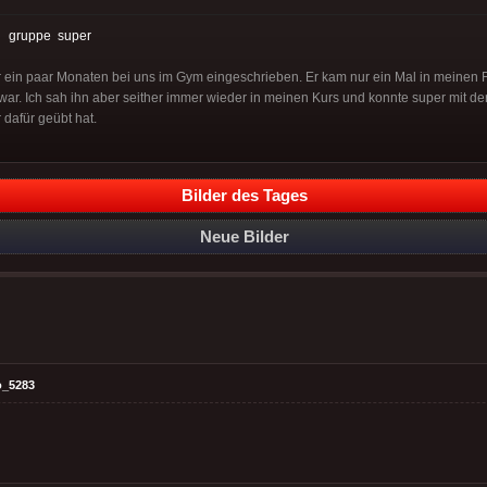
:
gruppe
super
or ein paar Monaten bei uns im Gym eingeschrieben. Er kam nur ein Mal in meinen Fo
war. Ich sah ihn aber seither immer wieder in meinen Kurs und konnte super mit der
 dafür geübt hat.
Bilder des Tages
Neue Bilder
o_5283