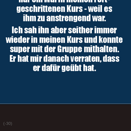
(-30)