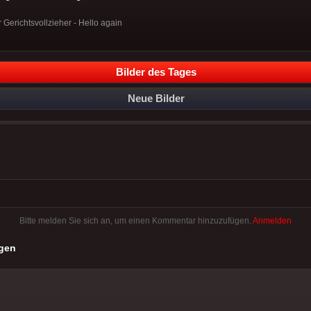
erichtsvollzieher - Hello again
Bilder des Tages
Neue Bilder
Bitte melden Sie sich an, um einen Kommentar hinzuzufügen.
Anmelden
gen