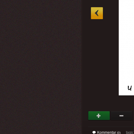
»
Kommentar
tags
(0)