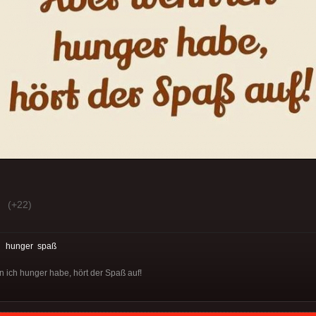
(+22)
:
hunger
spaß
n ich hunger habe, hört der Spaß auf!