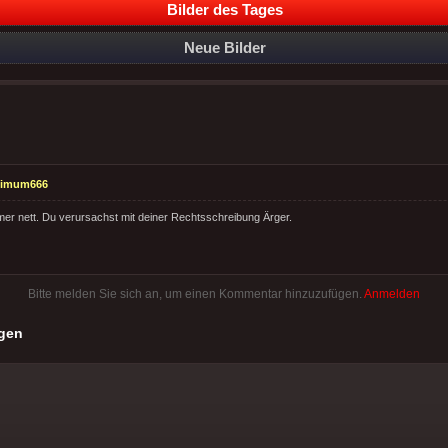
Bilder des Tages
Neue Bilder
timum666
mmer nett. Du verursachst mit deiner Rechtsschreibung Ärger.
Bitte melden Sie sich an, um einen Kommentar hinzuzufügen.
Anmelden
gen