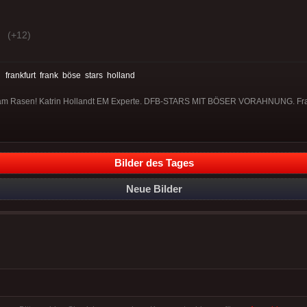
(+12)
:
frankfurt
frank
böse
stars
holland
ag am Rasen! Katrin Hollandt EM Experte. DFB-STARS MIT BÖSER VORAHNUNG. Fran
Bilder des Tages
Neue Bilder