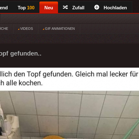
rend
Top
100
Neu
Zufall
Hochladen
ÜCHE
VIDEOS
GIF ANIMATIONEN
opf gefunden..