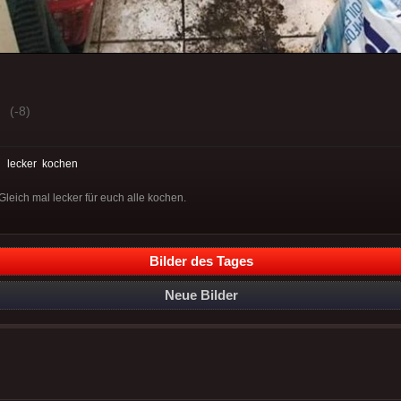
(-8)
:
lecker
kochen
leich mal lecker für euch alle kochen.
Bilder des Tages
Neue Bilder