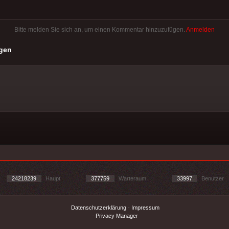
Bitte melden Sie sich an, um einen Kommentar hinzuzufügen.
Anmelden
gen
24218239
Haupt
377759
Warteraum
33997
Benutzer
Datenschutzerklärung
-
Impressum
-
Privacy Manager