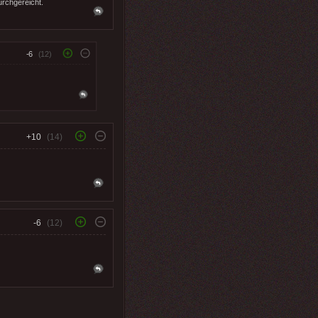
urchgereicht.
-6
(12)
+10
(14)
-6
(12)