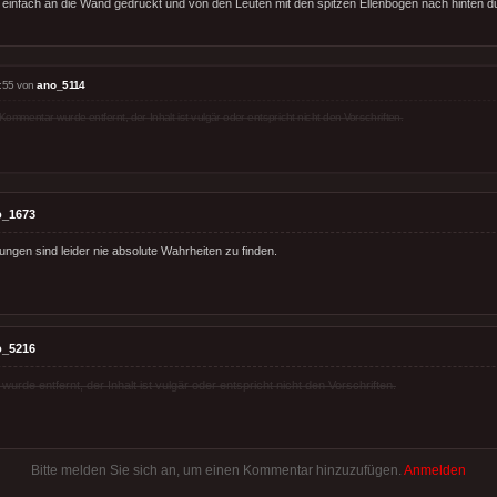
 einfach an die Wand gedrückt und von den Leuten mit den spitzen Ellenbogen nach hinten d
:55 von
ano_5114
Kommentar wurde entfernt, der Inhalt ist vulgär oder entspricht nicht den Vorschriften.
o_1673
ungen sind leider nie absolute Wahrheiten zu finden.
o_5216
rde entfernt, der Inhalt ist vulgär oder entspricht nicht den Vorschriften.
Bitte melden Sie sich an, um einen Kommentar hinzuzufügen.
Anmelden