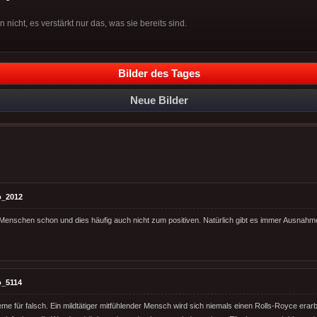
nicht, es verstärkt nur das, was sie bereits sind.
Bilder des Tages
Neue Bilder
o_2012
Menschen schon und dies häufig auch nicht zum positiven. Natürlich gibt es immer Ausnahm
o_5114
eme für falsch. Ein mildtätiger mitfühlender Mensch wird sich niemals einen Rolls-Royce erar