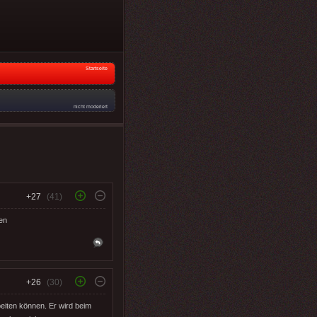
Startseite
nicht moderiert
+27
(41)
en
+26
(30)
beiten können. Er wird beim