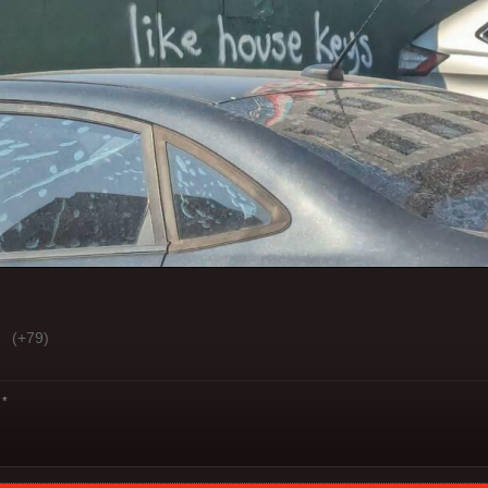
(+79)
*