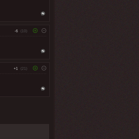
-6
(10)
+1
(21)