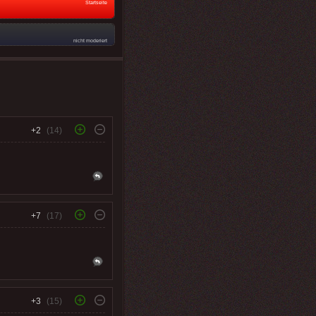
Startseite
nicht moderiert
+2
(14)
+7
(17)
+3
(15)