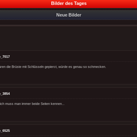
Bilder des Tages
Neue Bilder
o_7017
ren die Brüste mit Schlüsseln gepierct, würde es genau so schmecken.
o_3854
ich muss man immer beide Seiten kennen...
o_6525