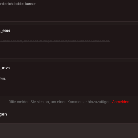
ürde nicht beides kennen.
o_6904
rde entfernt, der Inhalt ist vulgär oder entspricht nicht den Vorschriften.
_0128
fug.
Bitte melden Sie sich an, um einen Kommentar hinzuzufügen.
Anmelden
gen