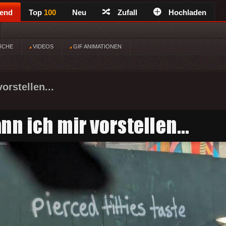
rend
Top
100
Neu
Zufall
Hochladen
ÜCHE
VIDEOS
GIF ANIMATIONEN
orstellen...