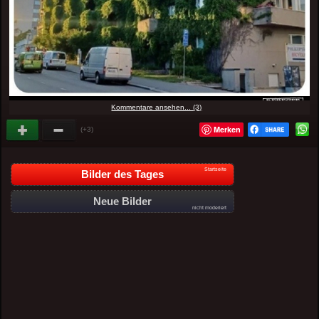
Kommentare ansehen... (3)
Merken
(+3)
Startseite
Bilder des Tages
Neue Bilder
nicht moderiert