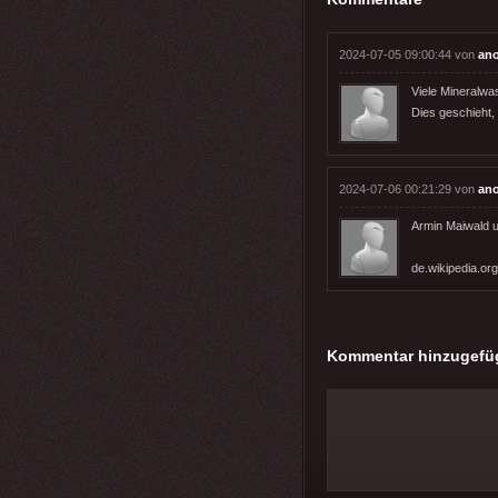
2024-07-05 09:00:44 von
an
Viele Mineralwa
Dies geschieht
2024-07-06 00:21:29 von
an
Armin Maiwald u
de.wikipedia.or
Kommentar hinzugefü