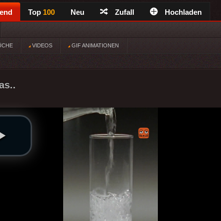
rend
Top
100
Neu
Zufall
Hochladen
ÜCHE
VIDEOS
GIF ANIMATIONEN
as..