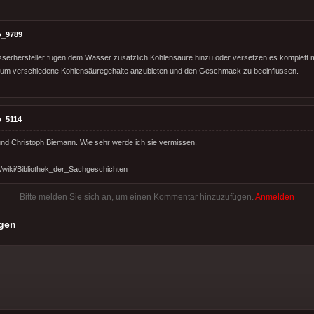
o_9789
sserhersteller fügen dem Wasser zusätzlich Kohlensäure hinzu oder versetzen es komplett m
, um verschiedene Kohlensäuregehalte anzubieten und den Geschmack zu beeinflussen.
o_5114
nd Christoph Biemann. Wie sehr werde ich sie vermissen.
g/wiki/Bibliothek_der_Sachgeschichten
Bitte melden Sie sich an, um einen Kommentar hinzuzufügen.
Anmelden
gen