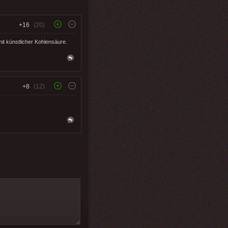
+16
(20)
it künstlicher Kohlensäure.
+8
(12)