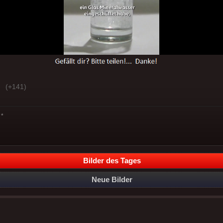
(+141)
*
Bilder des Tages
Neue Bilder