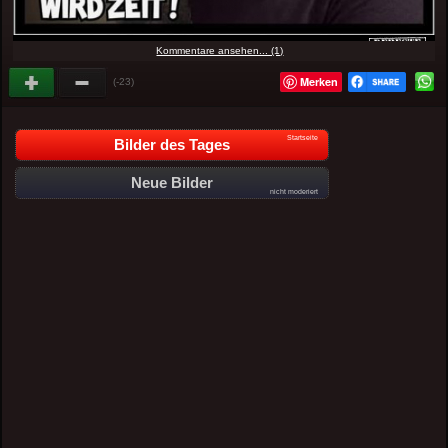
Kommentare ansehen... (1)
Merken
(-23)
Startseite
Bilder des Tages
Neue Bilder
nicht moderiert