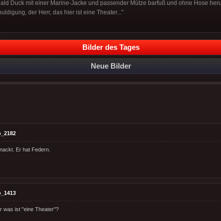
nald Duck mit einer Marine-Jacke und passender Mütze barfuß und ohne Hose her
huldigung, der Herr, das hier ist eine Theater..."
Bilder des Tages
Neue Bilder
o_2182
 nackt. Er hat Federn.
o_1413
r was ist "eine Theater"?