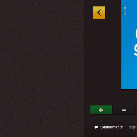
»
Kommentar
tags
(2)