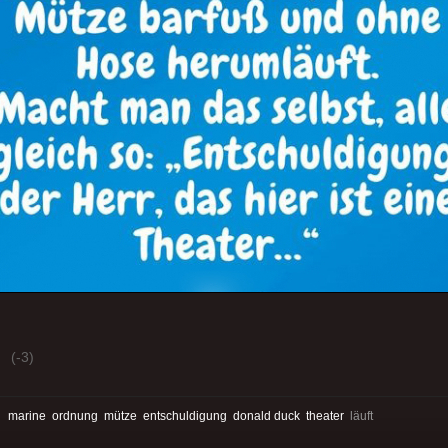
(-3)
:
marine
ordnung
mütze
entschuldigung
donald duck
theater
läuft