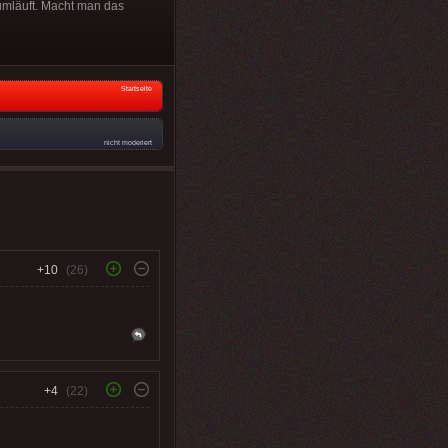
umläuft. Macht man das
Startseite
nicht moderiert
+10
(26)
+4
(22)