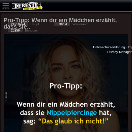
Pro-Tipp: Wenn dir ein Mädchen erzählt,
24218284
Haupt
378204
Warteraum
dass sie..
25256
Benutzer
Datenschutzerklärung
-
Im
-
Privacy Manager