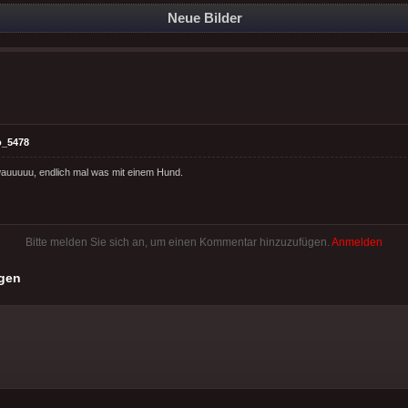
Neue Bilder
o_5478
uuuuu, endlich mal was mit einem Hund.
Bitte melden Sie sich an, um einen Kommentar hinzuzufügen.
Anmelden
gen