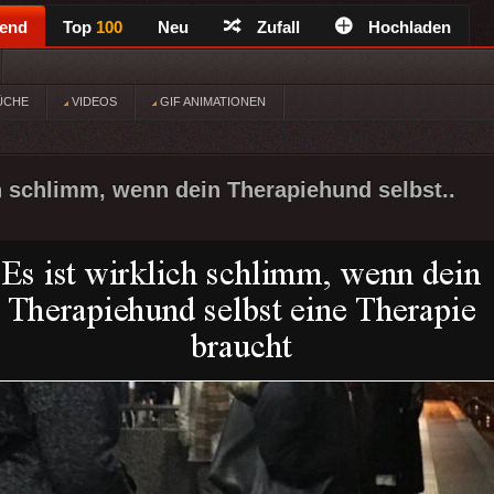
rend
Top
100
Neu
Zufall
Hochladen
ÜCHE
VIDEOS
GIF ANIMATIONEN
ch schlimm, wenn dein Therapiehund selbst..