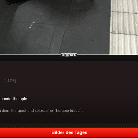
(+106)
:
hunde
therapie
nn dein Therapiehund selbst eine Therapie braucht
Bilder des Tages