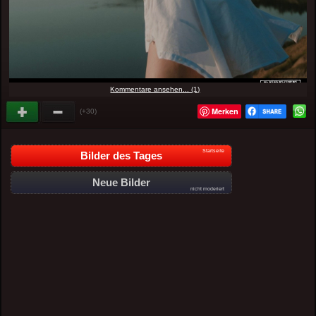
Kommentare ansehen... (1)
Merken
(+30)
Startseite
Bilder des Tages
Neue Bilder
nicht moderiert