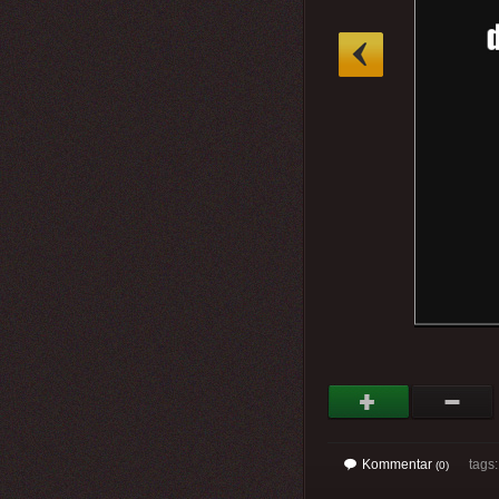
»
Kommentar
tags
(0)