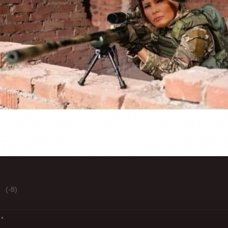
(-8)
*