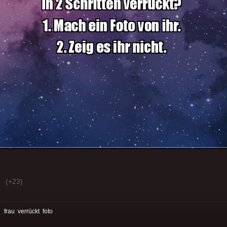
(+23)
:
frau
verrückt
foto