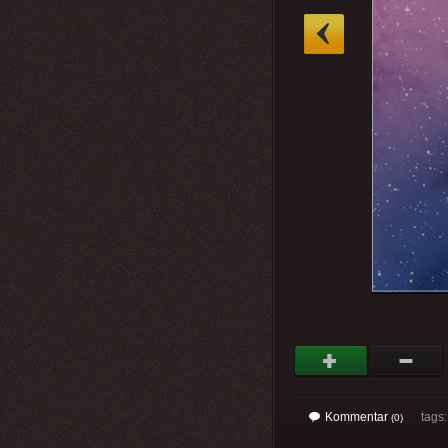
»
Kommentar
tags
(0)