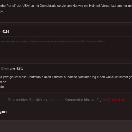
che Partei" der USA hat mit Demokratie so viel am Hut wie ein Hulk mit Vorschlaghammer mit 
ge.
o_4119
rde entfernt, der Inhalt ist vulgär oder entspricht nicht den Vorschriften.
:43 von
ano_9241
und jetzt glaubt diese Politmumie allen Ernstes, auf diese Nominierung einen wie auch immer g
tzen...
rdo.
Bitte melden Sie sich an, um einen Kommentar hinzuzufügen.
Anmelden
gen