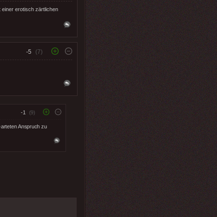
einer erotisch zärtlichen
-5
(7)
-1
(9)
earteten Anspruch zu