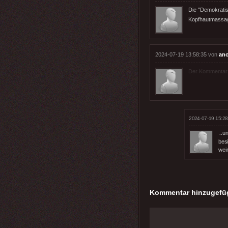
Die "Demokratis
Kopfhautmassa
2024-07-19 13:58:35 von
an
Der Kommentar wu
2024-07-19 15:28
...
besi
wei
Kommentar hinzugefü