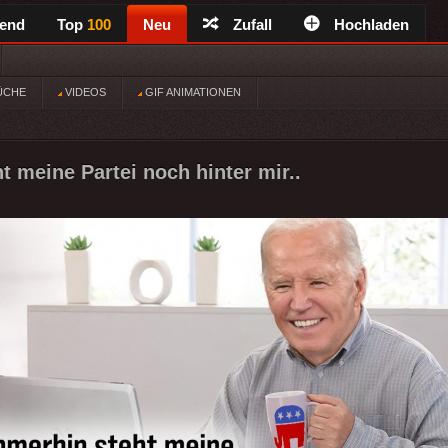
rend
Top
100
Neu
Zufall
Hochladen
ÜCHE
VIDEOS
GIF ANIMATIONEN
t meine Partei noch hinter mir..