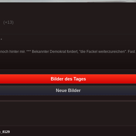
(+13)
*
noch hinter mir. *** Bekannter Demokrat fordert, "die Fackel weiterzureichen". Fast
Bilder des Tages
Neue Bilder
o_8129