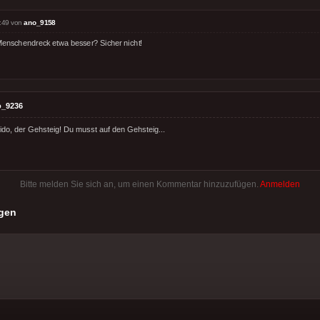
:49 von
ano_9158
 Menschendreck etwa besser? Sicher nicht!
o_9236
ido, der Gehsteig! Du musst auf den Gehsteig...
Bitte melden Sie sich an, um einen Kommentar hinzuzufügen.
Anmelden
gen