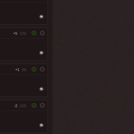
+5
(15)
+1
(9)
-2
(10)