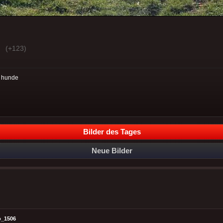
(+123)
:
hunde
Bilder des Tages
Neue Bilder
o_1506