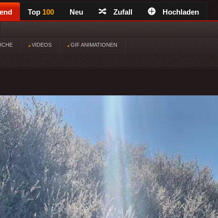
rend
Top
100
Neu
Zufall
Hochladen
ÜCHE
VIDEOS
GIF ANIMATIONEN