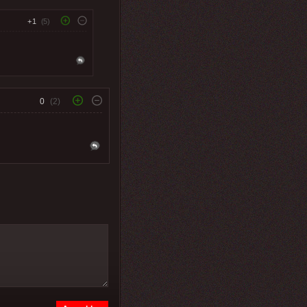
+1
(5)
0
(2)