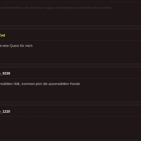
rde entfernt, der Inhalt ist vulgär oder entspricht nicht den Vorschriften.
Zed
t eine Quest für mich
o_9339
wählten Volk, kommen jetzt die auserwählten Hunde
o_1220