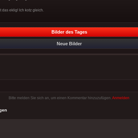
t das eklig! Ich kotz gleich.
Bilder des Tages
Neue Bilder
Bitte melden Sie sich an, um einen Kommentar hinzuzufügen.
Anmelden
gen