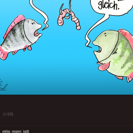
(+19)
:
eklig
regen
igitt