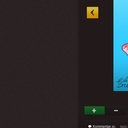
»
Kommentar
tags
(0)