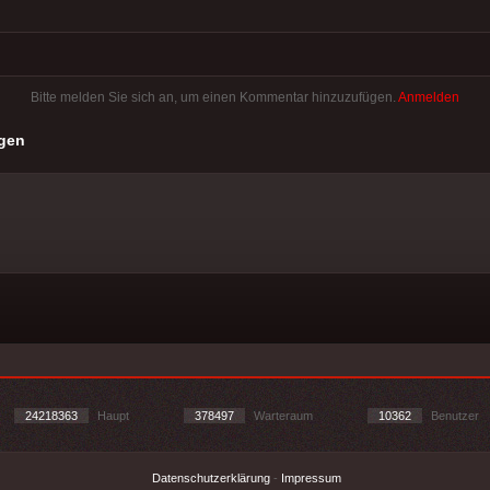
Bitte melden Sie sich an, um einen Kommentar hinzuzufügen.
Anmelden
gen
24218363
Haupt
378497
Warteraum
10362
Benutzer
Datenschutzerklärung
-
Impressum