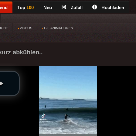
rend
Top
100
Neu
Zufall
Hochladen
ÜCHE
VIDEOS
GIF ANIMATIONEN
kurz abkühlen..