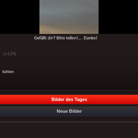
(+129)
:
kühlen
Bilder des Tages
Neue Bilder