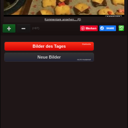
Kommentare ansehen... (0)
Merken
(+97)
Startseite
Bilder des Tages
Neue Bilder
nicht moderiert