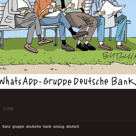
(+28)
:
franz
gruppe
deutsche
bank
umzug
deutsch