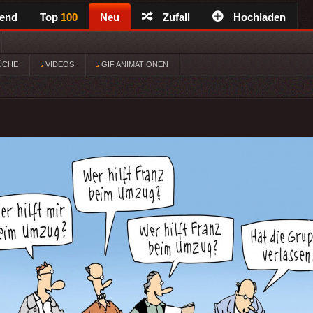
rend
Top
100
Neu
Zufall
Hochladen
ÜCHE
VIDEOS
GIF ANIMATIONEN