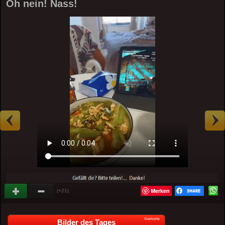
Oh nein! Nass!
Merken
(+21)
Startseite
Bilder des Tages