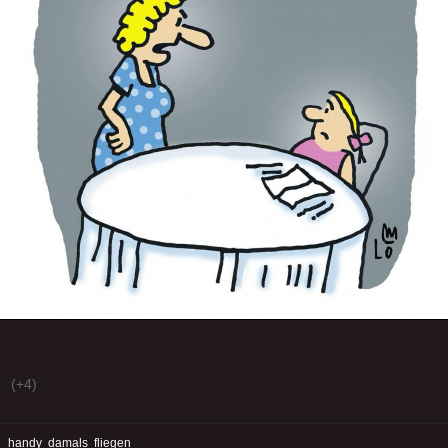
(+4)
:
handy
damals
fliegen