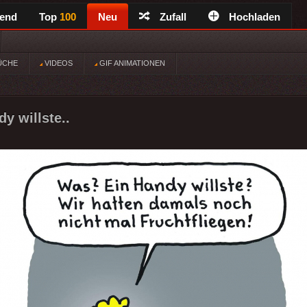
rend
Top
100
Neu
Zufall
Hochladen
ÜCHE
VIDEOS
GIF ANIMATIONEN
y willste..