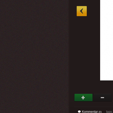
»
Kommentar
tags
(0)