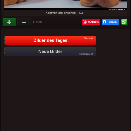
Kommentare ansehen... (1)
Merken
(+108)
Startseite
Bilder des Tages
Neue Bilder
nicht moderiert