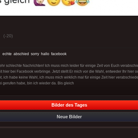
(-20)
:
echte
abschied
sorry
hallo
facebook
 sehr schlechte Nachrichten! Ich muss mich leider für einige Zeit von Euch verabsch
eit hier bei Facebook verbringe. Jetzt stellt Er mich vor die Wahl, entweder Ihr hier 
seht, ich habe keine Wahl, ich muss mich wirklich mal für einige Zeit hier verabschie
 gerufen habe, bin ich wieder da. Bis gleich
Bilder des Tages
Neue Bilder