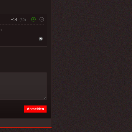
+14
(30)
n!