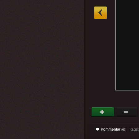
»
Kommentar
tags
(0)