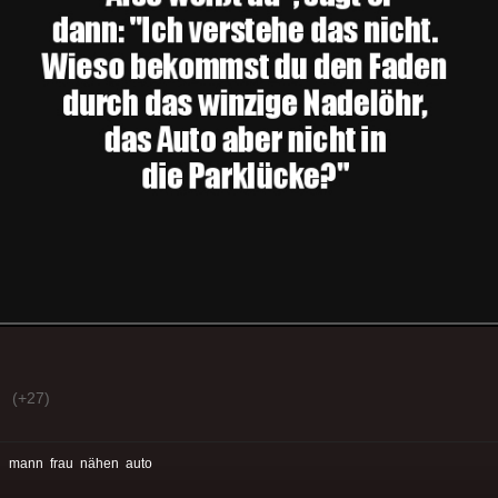
(+27)
:
mann
frau
nähen
auto