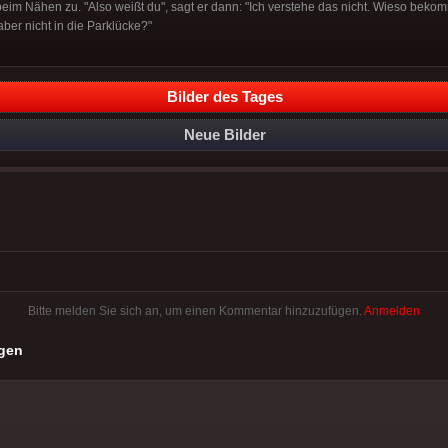
beim Nähen zu. "Also weißt du", sagt er dann: "Ich verstehe das nicht. Wieso bek
ber nicht in die Parklücke?"
Bilder des Tages
Neue Bilder
Bitte melden Sie sich an, um einen Kommentar hinzuzufügen.
Anmelden
gen