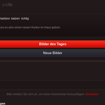
(+128)
:
kartons
katzen
richtig
muss es also einen neuen Karton im Haus geben.
Bilder des Tages
Neue Bilder
Bitte melden Sie sich an, um einen Kommentar hinzuzufügen.
Anmelden
gen