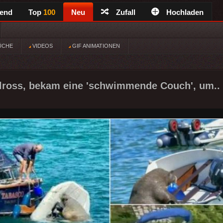
rend
Top
100
Neu
Zufall
Hochladen
ÜCHE
VIDEOS
GIF ANIMATIONEN
lross, bekam eine 'schwimmende Couch', um..