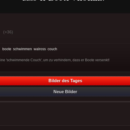
(+36)
:
boote
schwimmen
walross
couch
eine 'schwimmende Couch', um zu verhindern, dass er Boote versenkt!
Bilder des Tages
Neue Bilder