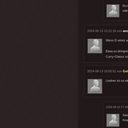
Du 
ode
2024-08-13 13:12:16 von
an
Wenn D eines wir
Etwa so dringen
Curry-Glasur sc
2024-08-13 16:05:51 von
Gob
Lindner ist so e
2024-08-13 17:26
Sei
Koal