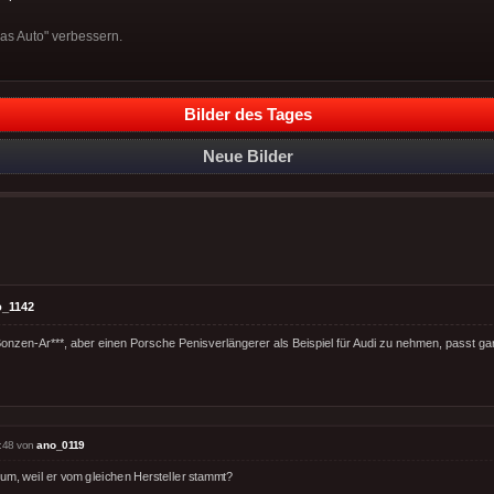
 das Auto" verbessern.
Bilder des Tages
Neue Bilder
o_1142
Bonzen-Ar***, aber einen Porsche Penisverlängerer als Beispiel für Audi zu nehmen, passt gar
:48 von
ano_0119
um, weil er vom gleichen Hersteller stammt?