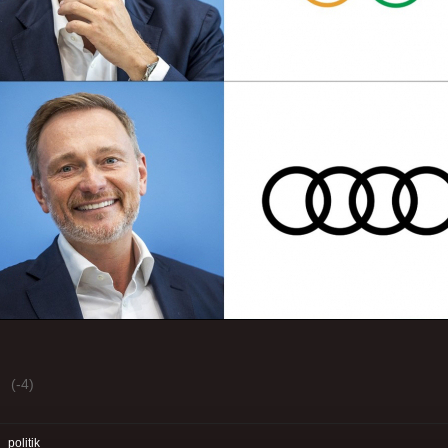
(-4)
:
politik