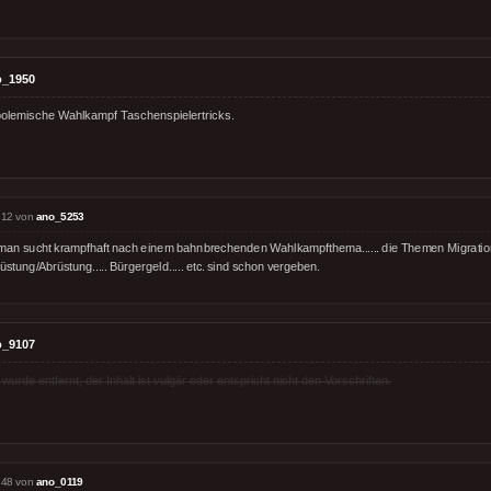
o_1950
, polemische Wahlkampf Taschenspielertricks.
:12 von
ano_5253
 man sucht krampfhaft nach einem bahnbrechenden Wahlkampfthema...... die Themen Migration.
üstung/Abrüstung..... Bürgergeld..... etc. sind schon vergeben.
o_9107
rde entfernt, der Inhalt ist vulgär oder entspricht nicht den Vorschriften.
:48 von
ano_0119