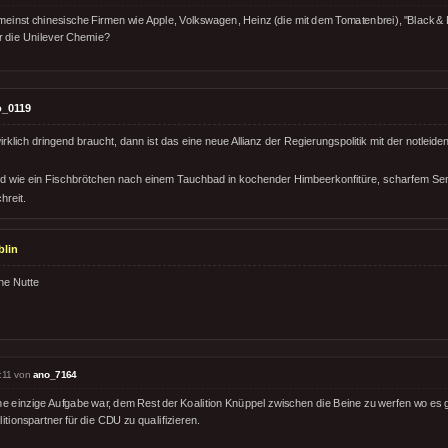
meinst chinesische Firmen wie Apple, Volkswagen, Heinz (die mit dem Tomatenbrei), "Black &
r die Unilever Chemie?
o_0119
klich dringend braucht, dann ist das eine neue Allianz der Regierungspolitik mit der notleide
d wie ein Fischbrötchen nach einem Tauchbad in kochender Himbeerkonfitüre, scharfem Sen
hreit.
lin
ine Nutte
:11 von
ano_7164
ne einzige Aufgabe war, dem Rest der Koalition Knüppel zwischen die Beine zu werfen wo es g
itionspartner für die CDU zu qualifizieren.