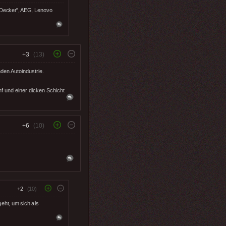
 Decker", AEG, Lenovo
+3
(13)
nden Autoindustrie.
f und einer dicken Schicht
+6
(10)
+2
(10)
eht, um sich als