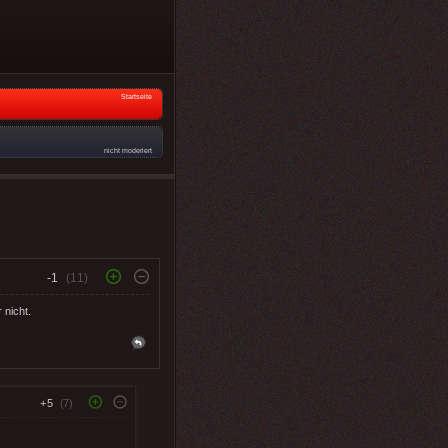
Startseite
nicht moderiert
-1
(11)
 nicht.
+5
(7)