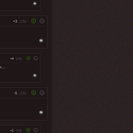
+3
(15)
+4
(14)
....
-5
(15)
+1
(13)