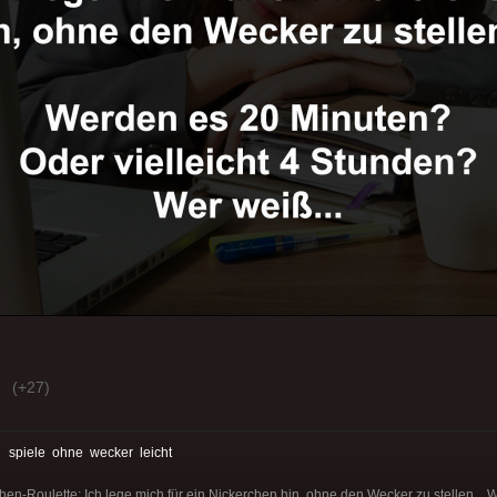
(+27)
:
spiele
ohne
wecker
leicht
chen-Roulette: Ich lege mich für ein Nickerchen hin, ohne den Wecker zu stellen..