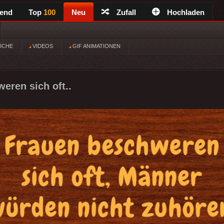
rend
Top
100
Neu
Zufall
Hochladen
ÜCHE
VIDEOS
GIF ANIMATIONEN
eren sich oft..