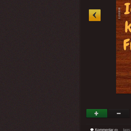
»
Kommentar
tags
(0)