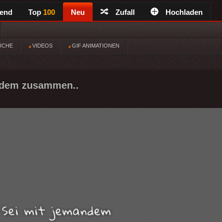
rend
Top
100
Neu
Zufall
Hochladen
ÜCHE
VIDEOS
GIF ANIMATIONEN
ndem zusammen..