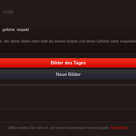
(+28)
:
gefühle
respekt
der deine Seele mehr liebt als deinen Körper und deine Gefühle mehr respektiert
Bilder des Tages
Neue Bilder
Bitte melden Sie sich an, um einen Kommentar hinzuzufügen.
Anmelden