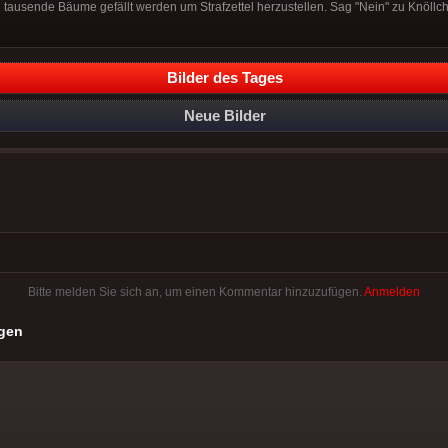
 tausende Bäume gefällt werden um Strafzettel herzustellen. Sag "Nein" zu Knöllc
Bilder des Tages
Neue Bilder
Bitte melden Sie sich an, um einen Kommentar hinzuzufügen.
Anmelden
gen