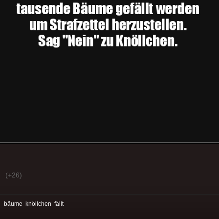
(+26)
:
bäume
knöllchen
fällt