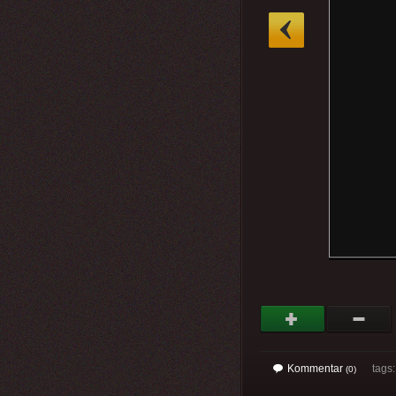
»
Kommentar
tags
(0)