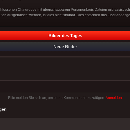
schlossenen Chatgruppe mit überschaubarem Personenkreis Dateien mit rassistisc
ten ausgetauscht werden, ist dies nicht strafbar. Dies entschied das Oberlandesge
Bilder des Tages
Neue Bilder
Bitte melden Sie sich an, um einen Kommentar hinzuzufügen.
Anmelden
gen