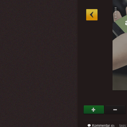
»
Kommentar
tags
(0)