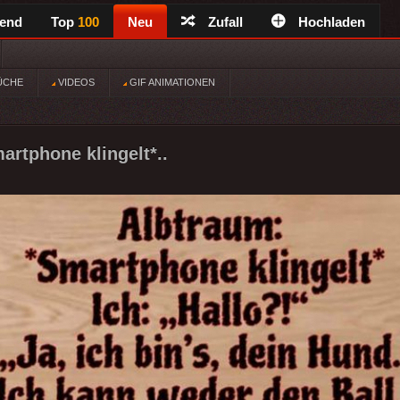
rend
Top
100
Neu
Zufall
Hochladen
ÜCHE
VIDEOS
GIF ANIMATIONEN
artphone klingelt*..