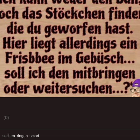
(0)
:
suchen
ringen
smart