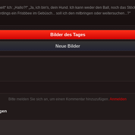
lt* Ich: „Hallo?!" „Ja, ich bin's, dein Hund. Ich kann weder den Ball, noch das Stöc
lerdings ein Frisbbee im Gebüsch... soll ich den mitbringen oder weitersuchen...?"
Bilder des Tages
Neue Bilder
Bitte melden Sie sich an, um einen Kommentar hinzuzufügen.
Anmelden
gen