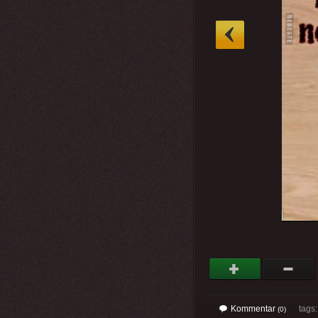
»
Kommentar
tags
(0)