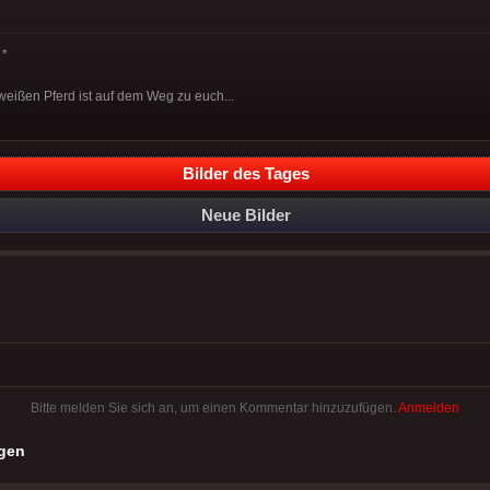
*
weißen Pferd ist auf dem Weg zu euch...
Bilder des Tages
Neue Bilder
Bitte melden Sie sich an, um einen Kommentar hinzuzufügen.
Anmelden
gen