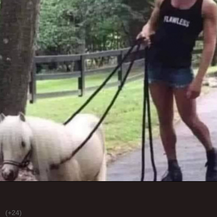
(+24)