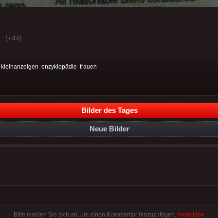
(+44)
:
kleinanzeigen
enzyklopädie
frauen
Bilder des Tages
Neue Bilder
Bitte melden Sie sich an, um einen Kommentar hinzuzufügen.
Anmelden