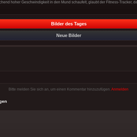
chend hoher Geschwindigkeit in den Mund schaufelt, glaubt der Fitness-Tracker, d
Bilder des Tages
Neue Bilder
Bitte melden Sie sich an, um einen Kommentar hinzuzufügen.
Anmelden
gen