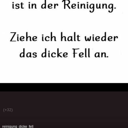
(+32)
:
reinigung
dicke
fell