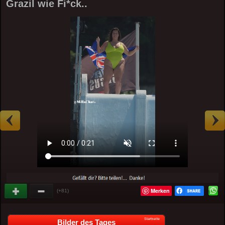
Grazil wie Fi*ck..
Merken
(+81)
Startseite
Bilder des Tages