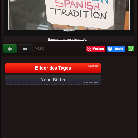
Kommentare ansehen... (3)
Merken
(+126)
Startseite
Bilder des Tages
Neue Bilder
nicht moderiert