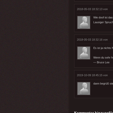
2018-05-03 18:32:13 von
Wie doof ist da
Lausiger Spruch
2018-05-03 18:32:16 von
Es ist ja nicht
Wenn du sehr hef
— Bruce Lee
2019-10-09 18:45:15 von
dann begrüß sie
Kommentar hinzugefü