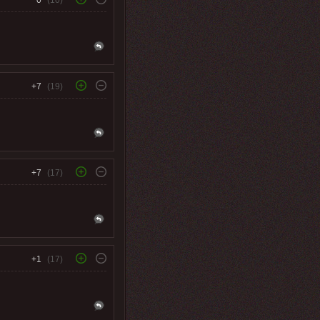
+7
(19)
+7
(17)
+1
(17)