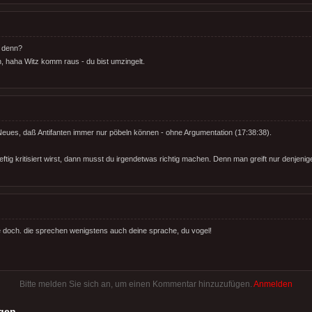
s denn?
, haha Witz komm raus - du bist umzingelt.
s Neues, daß Antifanten immer nur pöbeln können - ohne Argumentation (17:38:38).
tig kritisiert wirst, dann musst du irgendetwas richtig machen. Denn man greift nur denjenige
 doch. die sprechen wenigstens auch deine sprache, du vogel!
Bitte melden Sie sich an, um einen Kommentar hinzuzufügen.
Anmelden
gen