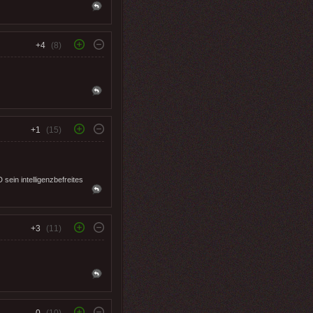
+4
(8)
+1
(15)
sein intelligenzbefreites
+3
(11)
0
(10)