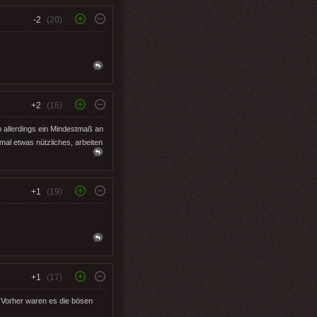
-2
(20)
+2
(16)
 allerdings ein Mindestmaß an
mal etwas nützliches, arbeiten
+1
(19)
+1
(17)
. Vorher waren es die bösen