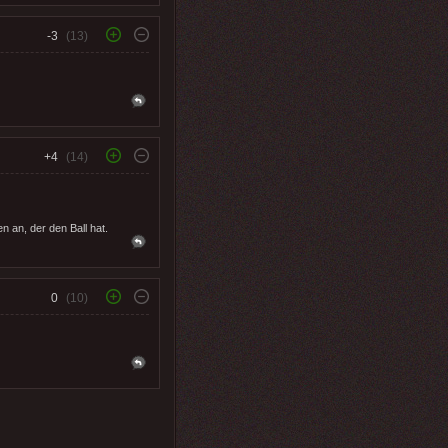
-3
(13)
+4
(14)
n an, der den Ball hat.
0
(10)