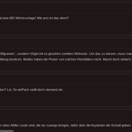
al eine AfD-Wichsvorlage! Wie arm ist das denn?
`Migranten´, sondern Vögel mit so gesehen zweitem Wohnsitz. Um das zu wissen, muss man
Bildung besitzen. Beides haben die Poster von solchen Hetzbildern nicht. Macht doch einfach 
ten? Lol. So einPack stellt doch niemand ein.
en dass Afdler Leute sind, die nix zuwege bringen, dafür aber die Asylanten die Schuld geben
rbeitgeber.