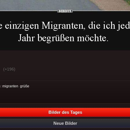
(+196)
:
migranten
grüße
Bilder des Tages
Neue Bilder