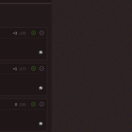
+3
(19)
+1
(17)
0
(18)