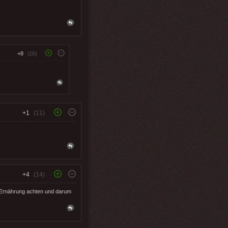
+8
(16)
+1
(11)
+4
(14)
re Ernährung achten und darum