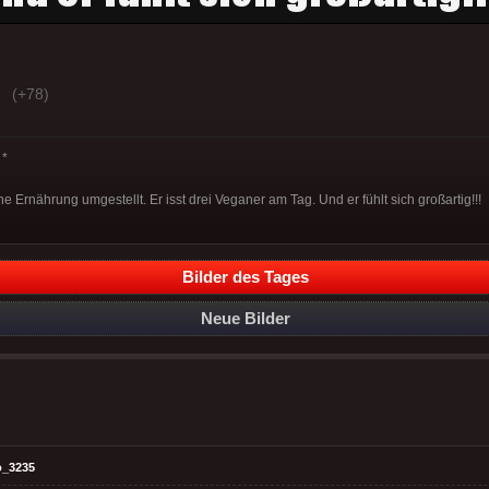
(+78)
*
e Ernährung umgestellt. Er isst drei Veganer am Tag. Und er fühlt sich großartig!!!
Bilder des Tages
Neue Bilder
o_3235