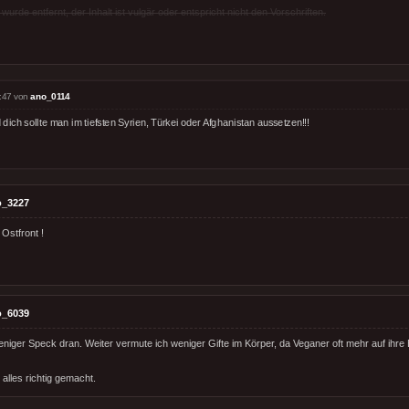
rde entfernt, der Inhalt ist vulgär oder entspricht nicht den Vorschriften.
:47 von
ano_0114
dich sollte man im tiefsten Syrien, Türkei oder Afghanistan aussetzen!!!
o_3227
Ostfront !
o_6039
weniger Speck dran. Weiter vermute ich weniger Gifte im Körper, da Veganer oft mehr auf ih
 alles richtig gemacht.