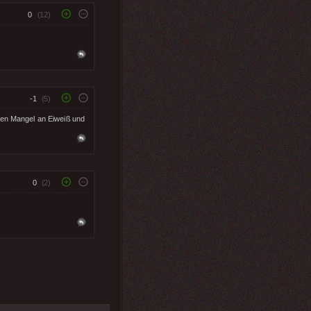
0
(12)
-1
(5)
 den Mangel an Eiweiß und
0
(2)