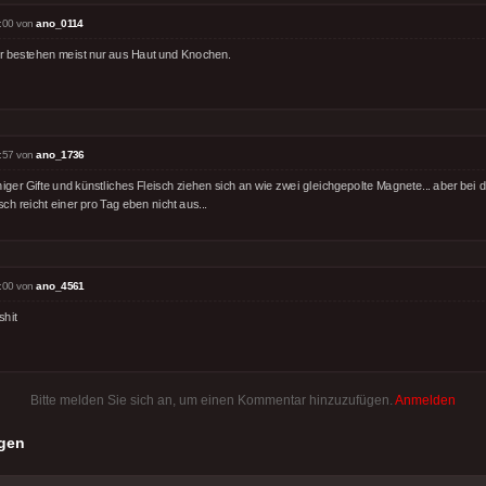
:00 von
ano_0114
r bestehen meist nur aus Haut und Knochen.
:57 von
ano_1736
iger Gifte und künstliches Fleisch ziehen sich an wie zwei gleichgepolte Magnete... aber bei
sch reicht einer pro Tag eben nicht aus...
:00 von
ano_4561
shit
Bitte melden Sie sich an, um einen Kommentar hinzuzufügen.
Anmelden
gen